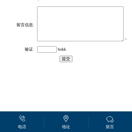
*
留言信息:
*
验证:
bokk
电话
地址
留言